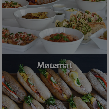
Nettbutikk
Handlekurv
0
Møtemat