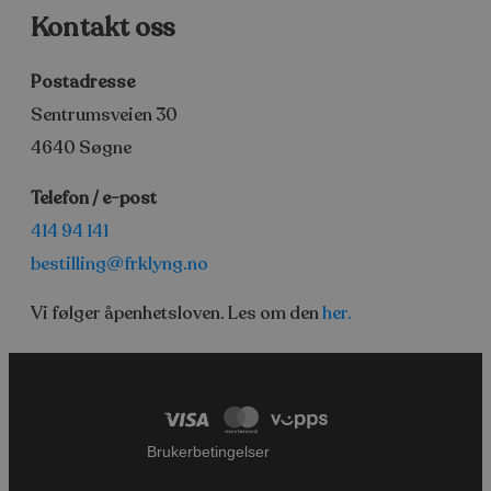
Kontakt oss
Postadresse
Sentrumsveien 30
4640 Søgne
Telefon / e-post
414 94 141
bestilling@frklyng.no
Vi følger åpenhetsloven. Les om den
her
.
Brukerbetingelser