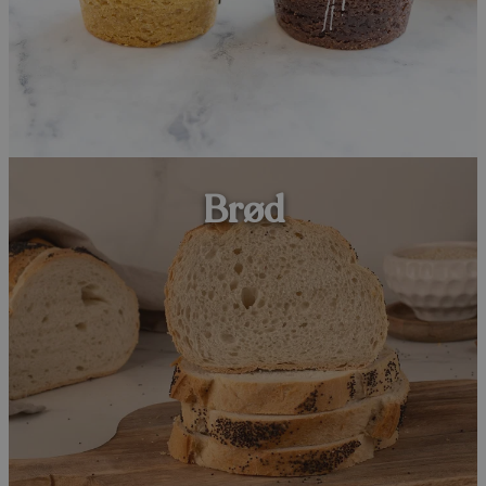
Strengt nødvendige informasjonskapsler tillater
kjernefunksjoner på nettstedet, som
brukerinnlogging og kontoadministrasjon.
Nettstedet kan ikke brukes riktig uten strengt
nødvendige informasjonskapsler.
Forsørger
/
Navn
Utløpsdato
Domene
sessionid_www.frklyng.no
www.frklyng.no
2 dager
Brød
CookieScriptConsent
1 år
CookieScript
www.frklyng.no
Googles
personvernregler